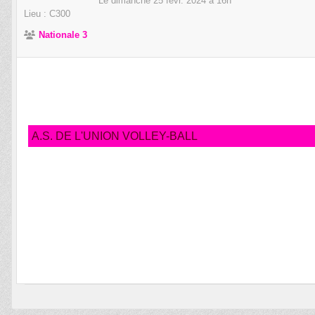
Le
dimanche
25
févr.
2024
à 16h
Lieu :
C300
Nationale 3
A.S. DE L'UNION VOLLEY-BALL