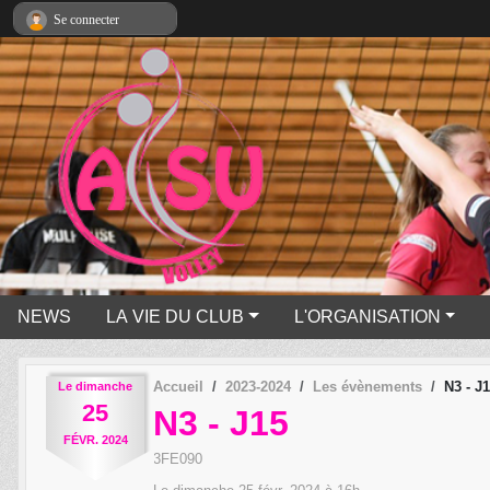
Panneau de gestion des cookies
Se connecter
NEWS
LA VIE DU CLUB
L'ORGANISATION
Accueil
2023-2024
Les évènements
N3 - J
Le
dimanche
25
N3 - J15
FÉVR.
2024
3FE090