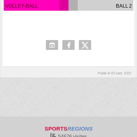
VOLLEY-BALL
BALL 2
Publié le
03 sept. 2023
SPORTS
REGIONS
54676
visites