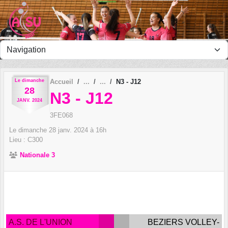
Panneau de gestion des cookies
Le
dimanche
Accueil
N3 - J12
28
N3 - J12
JANV.
2024
3FE068
Le
dimanche
28
janv.
2024
à 16h
Lieu :
C300
Nationale 3
A.S. DE L'UNION
BEZIERS VOLLEY-