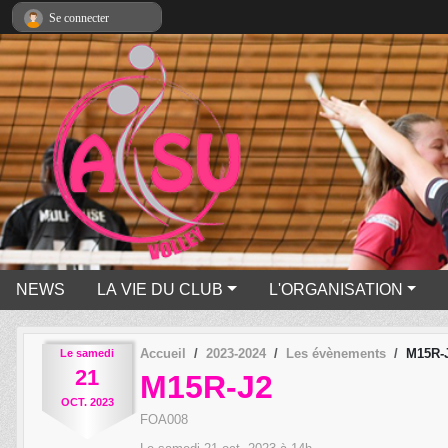
Panneau de gestion des cookies
Se connecter
NEWS
LA VIE DU CLUB
L'ORGANISATION
Accueil
2023-2024
Les évènements
M15R-
Le
samedi
21
M15R-J2
OCT.
2023
FOA008