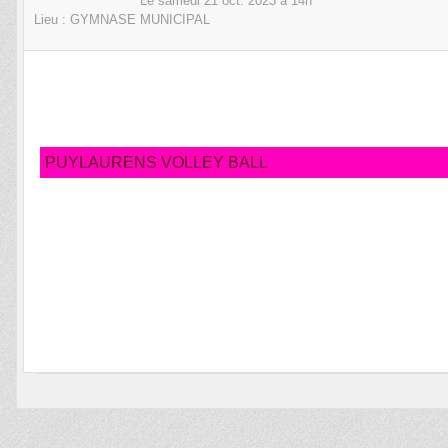
Le
samedi
21
oct.
2023
à 14h
Lieu :
GYMNASE MUNICIPAL
PUYLAURENS VOLLEY BALL