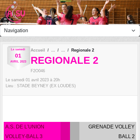
Panneau de gestion des cookies
Le
samedi
Accueil
Regionale 2
01
REGIONALE 2
AVRIL
2023
F2O046
Le
samedi
01
avril
2023
à 20h
Lieu :
STADE BEYNEY (EX LOUDES)
A.S. DE L'UNION
GRENADE VOLLEY
VOLLEY-BALL 3
BALL 2