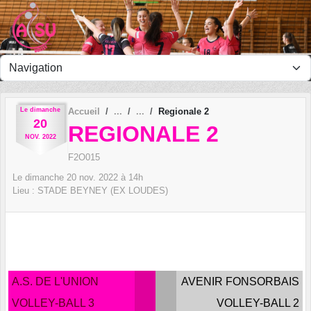
Panneau de gestion des cookies
Le
dimanche
Accueil
Regionale 2
20
REGIONALE 2
NOV.
2022
F2O015
Le
dimanche
20
nov.
2022
à 14h
Lieu :
STADE BEYNEY (EX LOUDES)
A.S. DE L'UNION
AVENIR FONSORBAIS
VOLLEY-BALL 3
VOLLEY-BALL 2