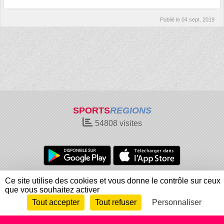
Publié le
04 sept. 2019
SPORTS
REGIONS
54808
visites
Charte cookies
Gestion des cookies
Ce site utilise des cookies et vous donne le contrôle sur ceux
que vous souhaitez activer
Informations légales
Signaler un contenu inapproprié
Tout accepter
Tout refuser
Personnaliser
Envie de participer ?
Connexion