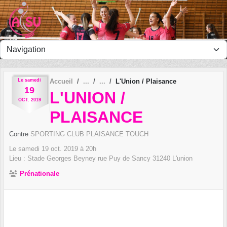
Panneau de gestion des cookies
Le
samedi
Accueil
L'Union / Plaisance
19
L'UNION /
OCT.
2019
PLAISANCE
Contre
SPORTING CLUB PLAISANCE TOUCH
Le
samedi
19
oct.
2019
à 20h
Lieu :
Stade Georges Beyney rue Puy de Sancy
31240
L'union
Prénationale