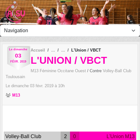
Panneau de gestion des cookies
Le
dimanche
Accueil
L'Union / VBCT
03
L'UNION / VBCT
FÉVR.
2019
M13 Féminine Occitane Ouest
/ Contre
Volley-Ball Club
Toulousain
Le
dimanche
03
févr.
2019
à 10h
M13
Volley-Ball Club
2
0
L'Union M13