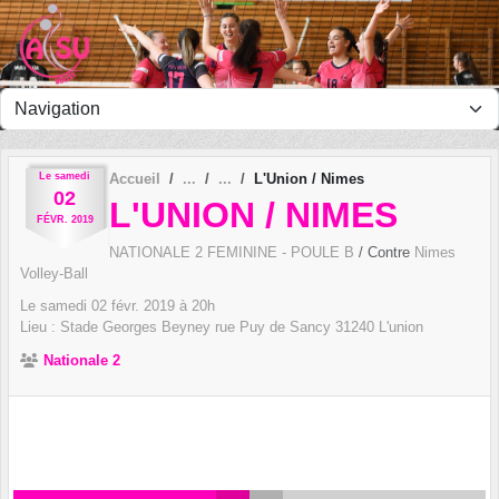
Panneau de gestion des cookies
Le
samedi
Accueil
L'Union / Nimes
02
L'UNION / NIMES
FÉVR.
2019
NATIONALE 2 FEMININE - POULE B
/ Contre
Nimes
Volley-Ball
Le
samedi
02
févr.
2019
à 20h
Lieu :
Stade Georges Beyney rue Puy de Sancy
31240
L'union
Nationale 2