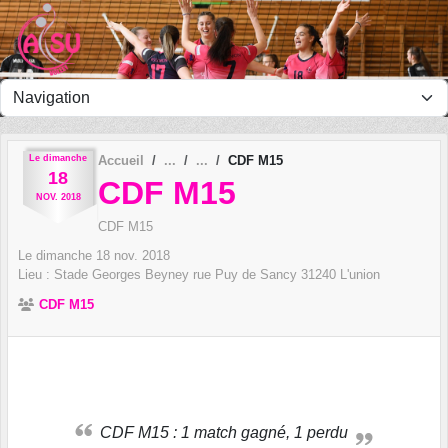
Panneau de gestion des cookies
Le
dimanche
Accueil
CDF M15
18
CDF M15
NOV.
2018
CDF M15
Le
dimanche
18
nov.
2018
Lieu :
Stade Georges Beyney rue Puy de Sancy
31240
L'union
CDF M15
CDF M15 : 1 match gagné, 1 perdu