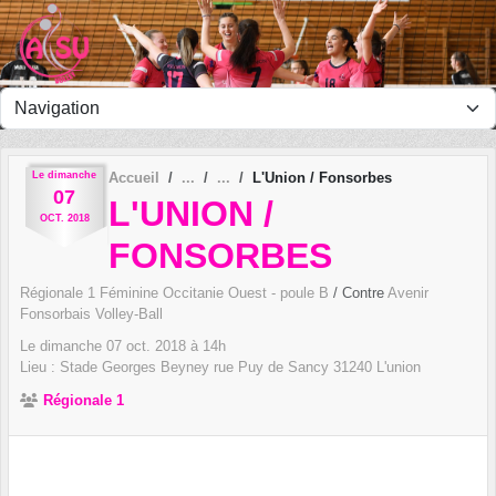
Panneau de gestion des cookies
Le
dimanche
Accueil
L'Union / Fonsorbes
07
L'UNION /
OCT.
2018
FONSORBES
Régionale 1 Féminine Occitanie Ouest - poule B
/ Contre
Avenir
Fonsorbais Volley-Ball
Le
dimanche
07
oct.
2018
à 14h
Lieu :
Stade Georges Beyney rue Puy de Sancy
31240
L'union
Régionale 1